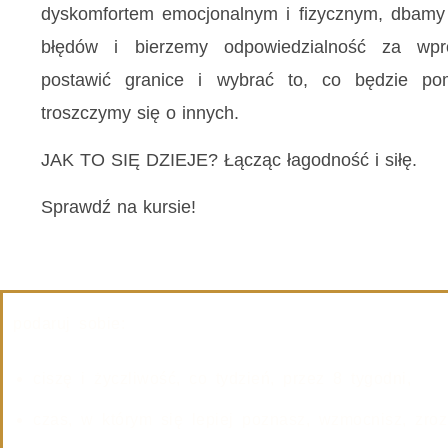
dyskomfortem emocjonalnym i fizycznym, dbamy 
błędów i bierzemy odpowiedzialność za wpr
postawić granice i wybrać to, co będzie po
troszczymy się o innych.
JAK TO SIĘ DZIEJE? Łącząc łagodność i siłę.
Sprawdź na kursie!
podaruj sobie:
ciszę i życzliwość, co tydzień, przez 8 tygodni,
czas, w którym się lepiej poznasz, wzmocnisz, zroz